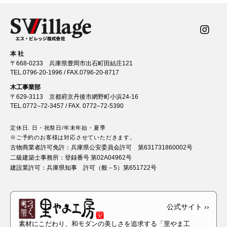
本 社
〒668-0233 兵庫県豊岡市出石町田結庄121
TEL.
0796-20-1996
/ FAX.0796-20-8717
木工事業部
〒629-3113 京都府京丹後市網野町小浜24-16
TEL.
0772–72-3457
/ FAX. 0772–72-5390
定休日. 日・祝祭日/年末年始・夏季
※ご予約のお客様は対応させていただきます。
古物商業者許可免許：
兵庫県公安委員会許可 第631731860002号
二級建築士事務所：
登録番号 第02A04962号
建設業許可：
兵庫県知事 許可（般－5）第651722号
素材にこだわり、和モダンの美しさを追求する「里やま工