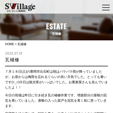
ESTATE
瓦補修
HOME
>
瓦補修
2020.07.18
瓦補修
７月１８日(土)の豊岡市出石町は朝はパラパラ雨が降っていました
が、お昼からは梅雨を忘れるぐらいの良い天気でした。とっても暑い
です(>_<)今日は観光客がいっぱいでした。お蕎麦屋さんも並んでいま
したよ！！
今日の現場は昨日に引き続き瓦の補修作業です。増築部分の屋根の冠
瓦を葺いていました。漆喰の入った面戸を冠瓦を葺く前に塗っていき
ます。