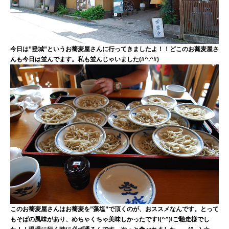
今日は”登城”というお蕎麦屋さんに行ってきましたよ！！どこのお蕎麦屋さ
んも今日は並んでます。私も並んじゃいました(#^.^#)
このお蕎麦屋さんはお蕎麦を”藻塩”で頂くのが、おススメなんです。とって
もそばの風味があり、めちゃくちゃ美味しかったです!(^^)!ご馳走様でし