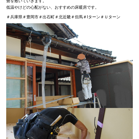
畳を敷いていきます。
低温やけどの心配がない、おすすめの床暖房です。
＃兵庫県＃豊岡市＃出石町＃北近畿＃但馬＃Iターン＃Ｕターン