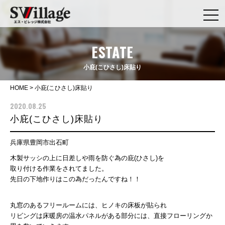
ESTATE
小庇(こひさし)床貼り
HOME
>
小庇(こひさし)床貼り
2020.08.25
小庇(こひさし)床貼り
兵庫県豊岡市出石町
木製サッシの上に日差しや雨を防ぐ為の庇(ひさし)を
取り付ける作業をされてました。
先日の下地作りはこの為だったんですね！！
丸窓のあるフリールームには、ヒノキの床板が貼られ
リビングは床暖房の温水パネルがある部分には、直接フローリングか