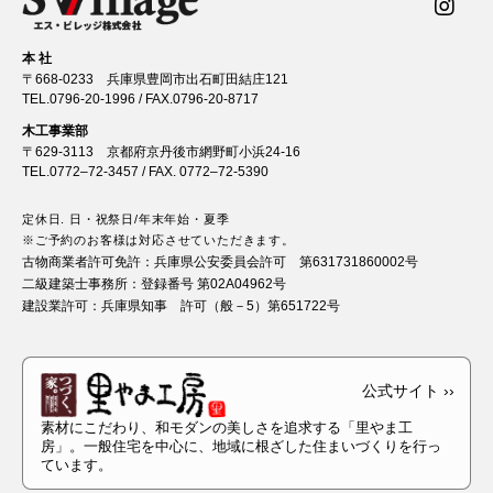
本 社
〒668-0233 兵庫県豊岡市出石町田結庄121
TEL.
0796-20-1996
/ FAX.0796-20-8717
木工事業部
〒629-3113 京都府京丹後市網野町小浜24-16
TEL.
0772–72-3457
/ FAX. 0772–72-5390
定休日. 日・祝祭日/年末年始・夏季
※ご予約のお客様は対応させていただきます。
古物商業者許可免許：
兵庫県公安委員会許可 第631731860002号
二級建築士事務所：
登録番号 第02A04962号
建設業許可：
兵庫県知事 許可（般－5）第651722号
素材にこだわり、和モダンの美しさを追求する「里やま工
房」。一般住宅を中心に、地域に根ざした住まいづくりを行っ
ています。