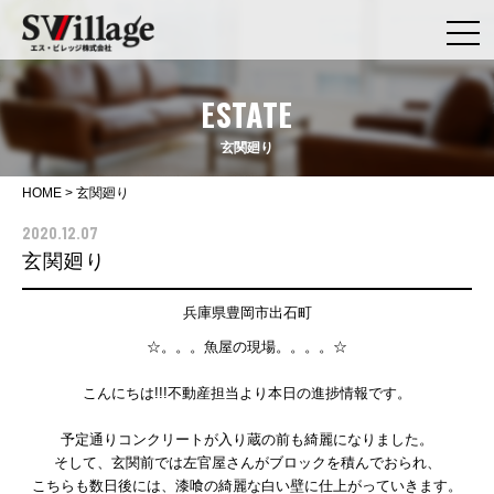
ESTATE
玄関廻り
HOME
>
玄関廻り
2020.12.07
玄関廻り
兵庫県豊岡市出石町
☆。。。魚屋の現場。。。。☆
こんにちは!!!不動産担当より本日の進捗情報です。
予定通りコンクリートが入り蔵の前も綺麗になりました。
そして、玄関前では左官屋さんがブロックを積んでおられ、
こちらも数日後には、漆喰の綺麗な白い壁に仕上がっていきます。