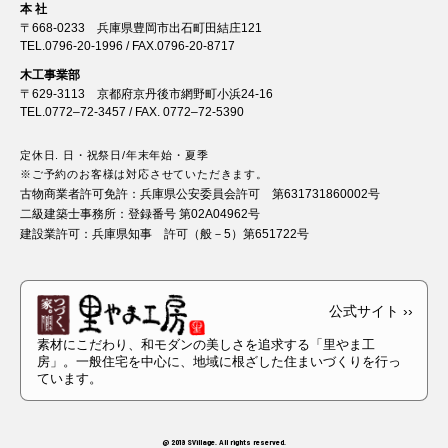
本 社
〒668-0233 兵庫県豊岡市出石町田結庄121
TEL.
0796-20-1996
/ FAX.0796-20-8717
木工事業部
〒629-3113 京都府京丹後市網野町小浜24-16
TEL.
0772–72-3457
/ FAX. 0772–72-5390
定休日. 日・祝祭日/年末年始・夏季
※ご予約のお客様は対応させていただきます。
古物商業者許可免許：
兵庫県公安委員会許可 第631731860002号
二級建築士事務所：
登録番号 第02A04962号
建設業許可：
兵庫県知事 許可（般－5）第651722号
素材にこだわり、和モダンの美しさを追求する「里やま工
房」。一般住宅を中心に、地域に根ざした住まいづくりを行っ
ています。
@ 2019 SVillage. All rights reserved.