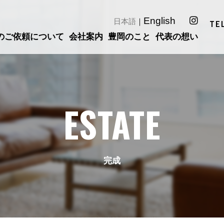
English
日本語
｜
TE
のご依頼について
会社案内
豊岡のこと
代表の想い
ESTATE
完成