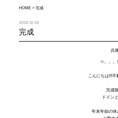
HOME
>
完成
2020.12.29
完成
兵
☆。。。
こんにちは!!
完成致
ドドン
年末年始の休