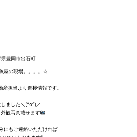
庫県豊岡市出石町
魚屋の現場。。。。☆
!不動産担当より進捗情報です。
しました＼(^o^)／
と外観写真載せます
みにもご連絡いただければ