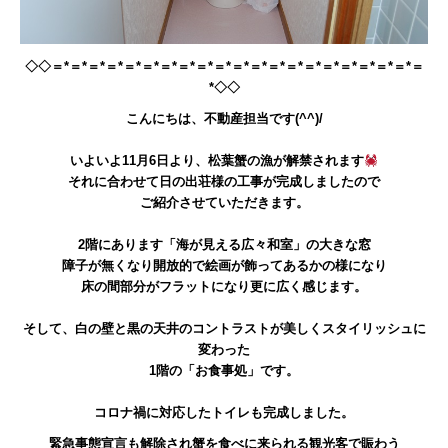
◇◇＝*＝*＝*＝*＝*＝*＝*＝*＝*＝*＝*＝*＝*＝*＝*＝*＝*＝*＝*＝*＝
*◇◇
こんにちは、不動産担当です(^^)/
いよいよ11月6日より、松葉蟹の漁が解禁されます
それに合わせて日の出荘様の工事が完成しましたので
ご紹介させていただきます。
2階にあります「海が見える広々和室」の大きな窓
障子が無くなり開放的で絵画が飾ってあるかの様になり
床の間部分がフラットになり更に広く感じます。
そして、白の壁と黒の天井のコントラストが美しくスタイリッシュに
変わった
1階の「お食事処」です。
コロナ禍に対応したトイレも完成しました。
緊急事態宣言も解除され蟹を食べに来られる観光客で賑わう