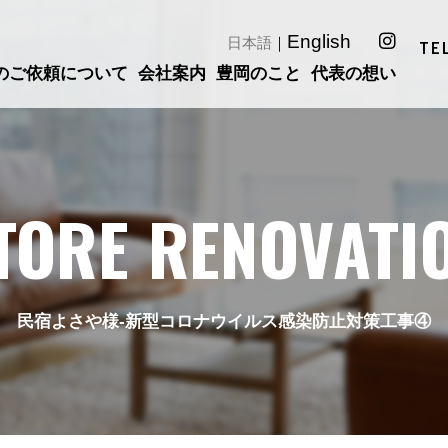
English
日本語
｜
TE
のご依頼について
会社案内
豊岡のこと
代表の想い
TORE RENOVATI
民宿よさや様-新型コロナウイルス感染防止対策工事④