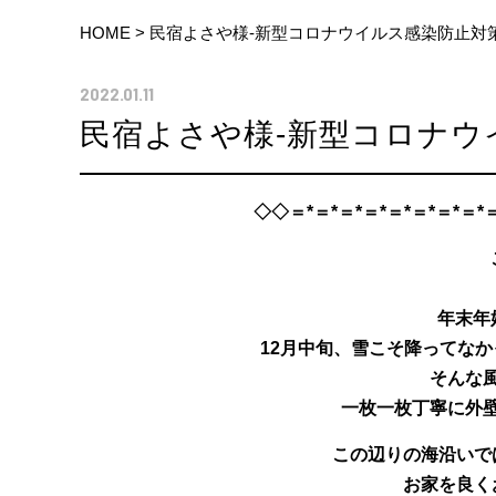
HOME
>
民宿よさや様-新型コロナウイルス感染防止対
2022.01.11
民宿よさや様-新型コロナウ
◇◇＝*＝*＝*＝*＝*＝*＝*＝*＝
年末年
12月中旬、雪こそ降ってな
そんな
一枚一枚丁寧に外
この辺りの海沿いで
お家を良く