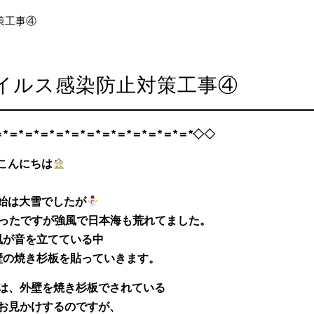
策工事④
イルス感染防止対策工事④
*＝*＝*＝*＝*＝*＝*＝*＝*＝*＝*＝*＝*◇◇
こんにちは
始は大雪でしたが
かったですが強風で日本海も荒れてました。
風が音を立てている中
壁の焼き杉板を貼っていきます。
は、外壁を焼き杉板でされている
お見かけするのですが、