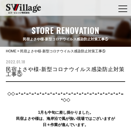
STORE RENOVATION
民宿よさや様-新型コロナウイルス感染防止対策工事⑤
HOME
>
民宿よさや様-新型コロナウイルス感染防止対策工事⑤
2022.01.18
民宿よさや様-新型コロナウイルス感染防止対策
工事⑤
◇◇＝*＝*＝*＝*＝*＝*＝*＝*＝*＝*＝*＝*＝*＝*＝*＝*＝*＝*＝*＝*＝
*◇◇
1月も中旬に差し掛かりました。
民宿よさや様は、海岸沿で風が強い現場ではございますが
日々作業が進んでいます。