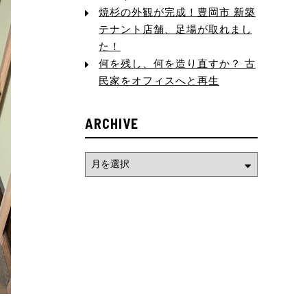
焼杉の外観が完成！豊岡市 新築
テナント店舗、足場が取れまし
た！
何を残し、何を造り直すか？ 古
民家をオフィスへと再生
ARCHIVE