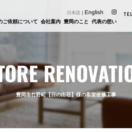
English
日本語
｜
TE
のご依頼について
会社案内
豊岡のこと
代表の想い
TORE RENOVATI
豊岡市竹野町【日の出荘】様の客室改修工事