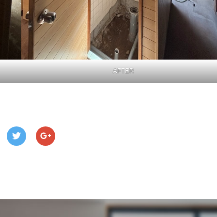
AFTER
。