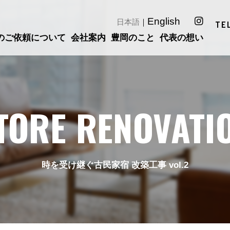
English
日本語
｜
TE
のご依頼について
会社案内
豊岡のこと
代表の想い
TORE RENOVATI
時を受け継ぐ古民家宿 改築工事 vol.2