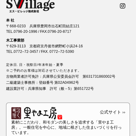
本 社
〒668-0233 兵庫県豊岡市出石町田結庄121
TEL.
0796-20-1996
/ FAX.0796-20-8717
木工事業部
〒629-3113 京都府京丹後市網野町小浜24-16
TEL.
0772–72-3457
/ FAX. 0772–72-5390
定休日. 日・祝祭日/年末年始・夏季
※ご予約のお客様は対応させていただきます。
古物商業者許可免許：
兵庫県公安委員会許可 第631731860002号
二級建築士事務所：
登録番号 第02A04962号
建設業許可：
兵庫県知事 許可（般－5）第651722号
素材にこだわり、和モダンの美しさを追求する「里やま工
房」。一般住宅を中心に、地域に根ざした住まいづくりを行っ
ています。