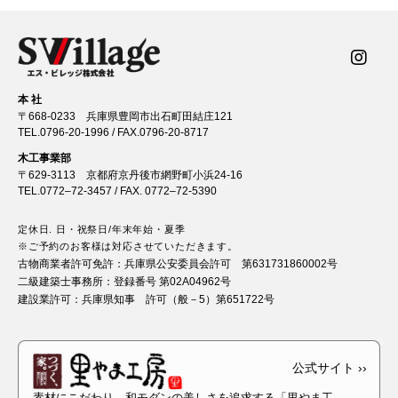
本 社
〒668-0233 兵庫県豊岡市出石町田結庄121
TEL.
0796-20-1996
/ FAX.0796-20-8717
木工事業部
〒629-3113 京都府京丹後市網野町小浜24-16
TEL.
0772–72-3457
/ FAX. 0772–72-5390
定休日. 日・祝祭日/年末年始・夏季
※ご予約のお客様は対応させていただきます。
古物商業者許可免許：
兵庫県公安委員会許可 第631731860002号
二級建築士事務所：
登録番号 第02A04962号
建設業許可：
兵庫県知事 許可（般－5）第651722号
素材にこだわり、和モダンの美しさを追求する「里やま工