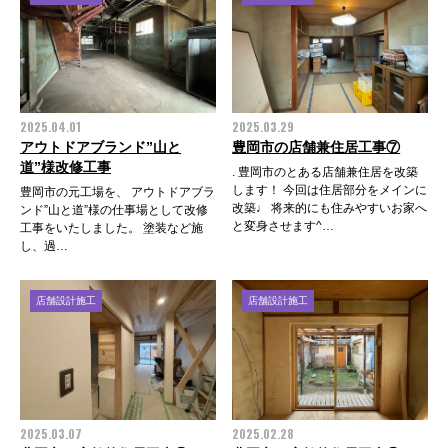
2025.04.01
2025.03.29
アウトドアブランド”山と
豊岡市の店舗兼住居工事⑦
道”様改修工事
. 豊岡市のとある店舗兼住居を改築
します！ 今回は住居部分をメインに
豊岡市の元工場を、 アウトドアブラ
改築♩ 将来的にも住みやすいお家へ
ンド”山と道”様の仕事場として改修
と変身させます^…
工事をいたしました。 塗装など施
し、過…
店舗設計施工
店舗設計施工
2025.03.07
2025.02.28