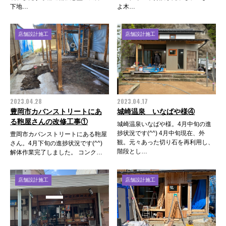
下地…
よ木…
店舗設計施工
店舗設計施工
2023.04.28
2023.04.17
豊岡市カバンストリートにあ
城崎温泉 いなばや様④
る鞄屋さんの改修工事①
城崎温泉いなばや様。4月中旬の進
捗状況です(^^) 4月中旬現在、外
豊岡市カバンストリートにある鞄屋
観。元々あった切り石を再利用し、
さん。4月下旬の進捗状況です(^^)
階段とし…
解体作業完了しました。 コンク…
店舗設計施工
店舗設計施工