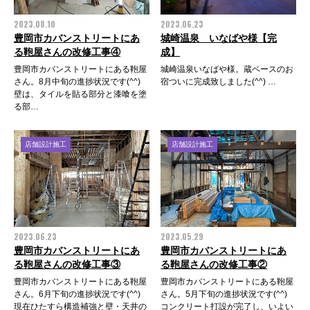
2023.08.10
2023.06.23
豊岡市カバンストリートにあ
城崎温泉 いなばや様【完
る鞄屋さんの改修工事④
成】
豊岡市カバンストリートにある鞄屋
城崎温泉いなばや様。蔵ベースのお
さん。8月中旬の進捗状況です(^^)
宿ついに完成致しました(^^) …
壁は、タイルを貼る部分と漆喰を塗
る部…
店舗設計施工
店舗設計施工
2023.06.23
2023.05.29
豊岡市カバンストリートにあ
豊岡市カバンストリートにあ
る鞄屋さんの改修工事③
る鞄屋さんの改修工事②
豊岡市カバンストリートにある鞄屋
豊岡市カバンストリートにある鞄屋
さん。6月下旬の進捗状況です(^^)
さん。5月下旬の進捗状況です(^^)
現在ひたすら構造補強と壁・天井の
コンクリート打設が完了し、いよい