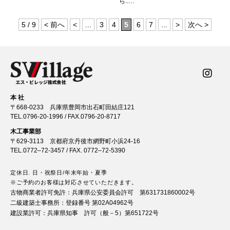
ら..…
5 / 9
< 前へ
<
...
3
4
5
6
7
...
>
次へ >
本 社
〒668-0233 兵庫県豊岡市出石町田結庄121
TEL.
0796-20-1996
/ FAX.0796-20-8717
木工事業部
〒629-3113 京都府京丹後市網野町小浜24-16
TEL.
0772–72-3457
/ FAX. 0772–72-5390
定休日. 日・祝祭日/年末年始・夏季
※ご予約のお客様は対応させていただきます。
古物商業者許可免許：
兵庫県公安委員会許可 第631731860002号
二級建築士事務所：
登録番号 第02A04962号
建設業許可：
兵庫県知事 許可（般－5）第651722号