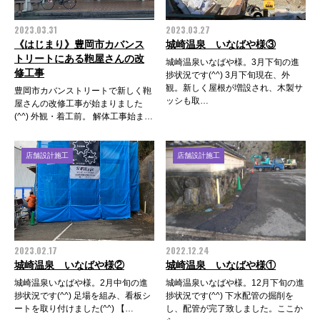
2023.03.31
2023.03.27
《はじまり》豊岡市カバンス
城崎温泉 いなばや様③
トリートにある鞄屋さんの改
城崎温泉いなばや様。3月下旬の進
修工事
捗状況です(^^) 3月下旬現在、外
観。新しく屋根が増設され、木製サ
豊岡市カバンストリートで新しく鞄
ッシも取…
屋さんの改修工事が始まりました
(^^) 外観・着工前。 解体工事始ま…
店舗設計施工
店舗設計施工
2023.02.17
2022.12.24
城崎温泉 いなばや様②
城崎温泉 いなばや様①
城崎温泉いなばや様。2月中旬の進
城崎温泉いなばや様。12月下旬の進
捗状況です(^^) 足場を組み、看板シ
捗状況です(^^) 下水配管の掘削を
ートを取り付けました(^^) 【…
し、配管が完了致しました。ここか