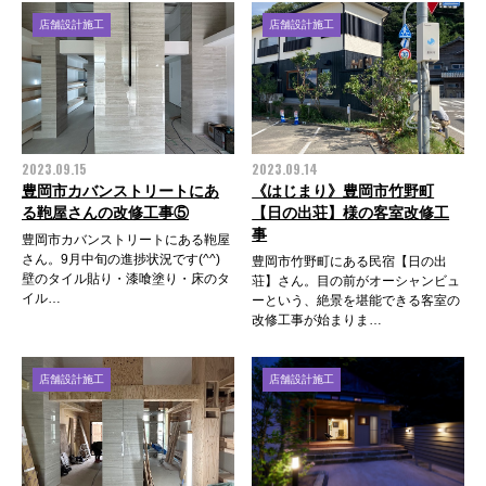
店舗設計施工
店舗設計施工
2023.09.15
2023.09.14
豊岡市カバンストリートにあ
《はじまり》豊岡市竹野町
る鞄屋さんの改修工事⑤
【日の出荘】様の客室改修工
事
豊岡市カバンストリートにある鞄屋
さん。9月中旬の進捗状況です(^^)
豊岡市竹野町にある民宿【日の出
壁のタイル貼り・漆喰塗り・床のタ
荘】さん。目の前がオーシャンビュ
イル…
ーという、絶景を堪能できる客室の
改修工事が始まりま…
店舗設計施工
店舗設計施工