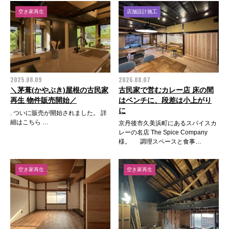
空き家再生
店舗設計施工
2025.08.09
2026.08.07
＼茅葺(かやぶき)屋根の古民家
古民家で営むカレー店 床の間
再生 物件販売開始／
はベンチに、段差は小上がり
に
. ついに販売が開始されました。 詳
細はこちら …
京丹後市久美浜町にあるスパイスカ
レーの名店 The Spice Company
様。 調理スペースと食事…
空き家再生
空き家再生