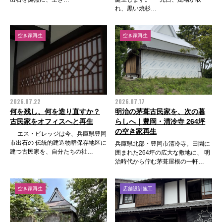
れ、黒い焼杉…
空き家再生
空き家再生
2026.07.22
2026.07.17
何を残し、何を造り直すか？
明治の茅葺古民家を、次の暮
古民家をオフィスへと再生
らしへ｜豊岡・清冷寺 264坪
の空き家再生
エス・ビレッジは今、兵庫県豊岡
市出石の 伝統的建造物群保存地区に
兵庫県北部・豊岡市清冷寺。田園に
建つ古民家を、自分たちの社…
囲まれた264坪の広大な敷地に、 明
治時代から佇む茅葺屋根の一軒…
空き家再生
店舗設計施工