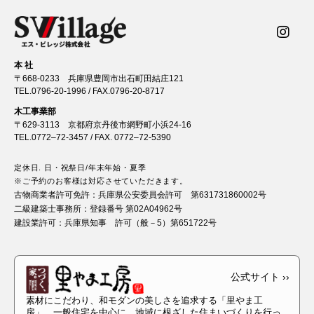
本 社
〒668-0233 兵庫県豊岡市出石町田結庄121
TEL.
0796-20-1996
/ FAX.0796-20-8717
木工事業部
〒629-3113 京都府京丹後市網野町小浜24-16
TEL.
0772–72-3457
/ FAX. 0772–72-5390
定休日. 日・祝祭日/年末年始・夏季
※ご予約のお客様は対応させていただきます。
古物商業者許可免許：
兵庫県公安委員会許可 第631731860002号
二級建築士事務所：
登録番号 第02A04962号
建設業許可：
兵庫県知事 許可（般－5）第651722号
素材にこだわり、和モダンの美しさを追求する「里やま工
房」。一般住宅を中心に、地域に根ざした住まいづくりを行っ