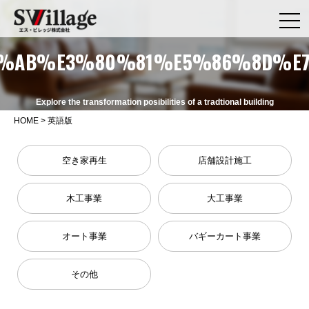
%AB%E3%80%81%E5%86%8D%E7
Explore the transformation posibilities of a tradtional building
HOME
>
英語版
空き家再生
店舗設計施工
木工事業
大工事業
オート事業
バギーカート事業
その他