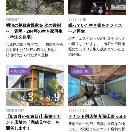
2026.07.14
2026.07.10
明治の茅葺古民家を 次の役割
眠っていた空き家をオフィス
へ｜豊岡・264坪の空き家再生
へと再生
（準注文住宅）
現在、エスビレッジの社屋を少しず
つ再生しています。 出石の伝建地
兵庫県北部・豊岡市。 市街地から
区にひっそりと取り残されていたこ
少し離れた264坪の広大な敷地に、
の建物…
明治時代から佇む茅葺屋根…
店舗設計施工
店舗設計施工
2026.07.07
2026.06.25
【8/3(月)〜8/9(日)】新築テナ
テナント用店舗 新築工事 vol.6
ント店舗の「完成見学会」を
豊岡市の中心部。店舗に最適な立地
開催します！
にて、２階建てのテナント店舗の新