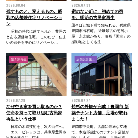
2026.08.04
2026.07.31
残すものと、変えるもの。昭
宿のない町に、初めての宿
和の店舗兼住宅リノベーショ
を。明治の古民家再生
ン
皿そばと城下町で知られる、兵庫県
豊岡市出石町。 近畿最古の芝居小
昭和の時代に建てられた、豊岡の
屋・永楽館があり、映画「国宝」の
とある店舗兼住宅。 このたび、住ま
撮影地としても注…
いの部分を中心にリノベーシ…
空き家再生
店舗設計施工
2026.07.28
2026.07.24
なぜ空き家を買い取るのか？
焼杉の外観が完成！豊岡市 新
使命を持って取り組む古民家
築テナント店舗、足場が取れ
再生という仕事
ました！
日本の木造技術を、次の百年へ。
豊岡市中央町。店舗に最適な立地
エス・ビレッジは、兵庫県豊岡市
で、木造2階建てのテナント店舗が
出石を拠点に、空き…
誕生します。 先日、足場が取